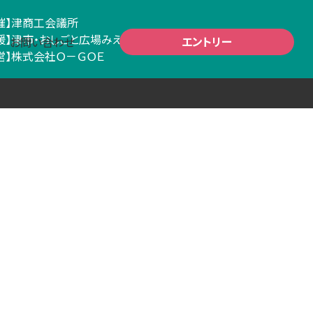
催】
津商工会議所
援】
津市・おしごと広場みえ
・三重県学生就職連絡協議会
エントリー
お問い合わせ
営】
株式会社Ｏ－ＧＯＥ