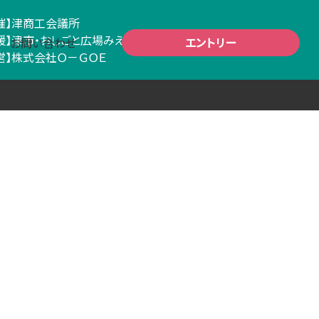
催】
津商工会議所
援】
津市・おしごと広場みえ
・三重県学生就職連絡協議会
エントリー
お問い合わせ
営】
株式会社Ｏ－ＧＯＥ